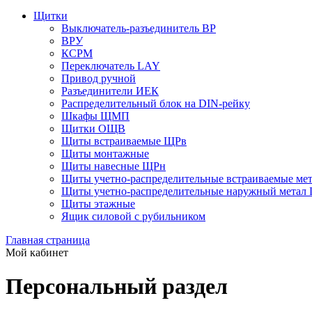
Щитки
Выключатель-разъединитель ВР
ВРУ
КСРМ
Переключатель LAY
Привод ручной
Разъединители ИЕК
Распределительный блок на DIN-рейку
Шкафы ЩМП
Щитки ОЩВ
Щиты встраиваемые ЩРв
Щиты монтажные
Щиты навесные ЩРн
Щиты учетно-распределительные встраиваемые ме
Щиты учетно-распределительные наружный мета
Щиты этажные
Ящик силовой с рубильником
Главная страница
Мой кабинет
Персональный раздел