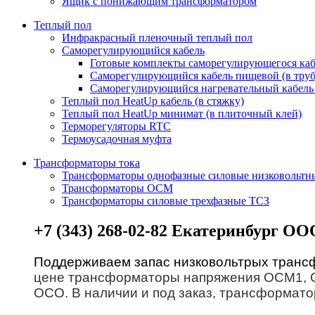
Ящик с понижающим трансформатором
Теплый пол
Инфракрасный пленочный теплый пол
Саморегулирующийся кабель
Готовые комплекты саморегулирующегося каб
Саморегулирующийся кабель пищевой (в труб
Саморегулирующийся нагревательный кабель 
Теплый пол HeatUp кабель (в стяжку)
Теплый пол HeatUp минимат (в плиточный клей)
Терморегуляторы RTC
Термоусадочная муфта
Трансформаторы тока
Трансформаторы однофазные силовые низковольт
Трансформаторы ОСМ
Трансформаторы силовые трехфазные ТСЗ
+7 (343) 268-02-82 Екатеринбург О
Поддерживаем запас низковольтрых трансф
цене трансформаторы напряжения ОСМ1, О
ОСО. В наличии и под заказ, трансформат