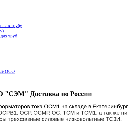
еля в трубу
у)
для труб
ные ОСО
ОО "СЭМ" Доставка по России
орматоров тока ОСМ1 на складе в Екатеринбург
СРВ1, ОСР, ОСМР, ОС, ТСМ и ТСМ1, а так же н
оры трехфазные силовые низковольтные ТСЗИ.