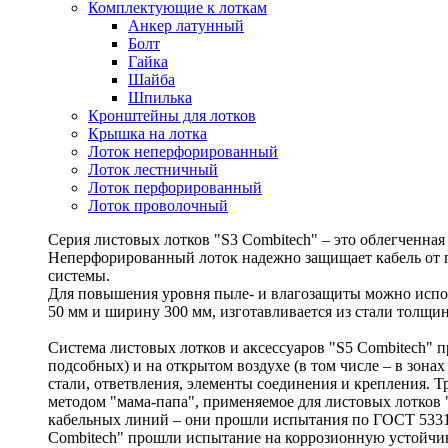
Комплектующие к лоткам
Анкер латунный
Болт
Гайка
Шайба
Шпилька
Кронштейны для лотков
Крышка на лотка
Лоток неперфорированный
Лоток лестничный
Лоток перфорированный
Лоток проволочный
Серия листовых лотков "S3 Combitech" – это облегченна
Неперфорированный лоток надежно защищает кабель от п
системы.
Для повышения уровня пыле- и влагозащиты можно испол
50 мм и ширину 300 мм, изготавливается из стали толщин
Система листовых лотков и аксессуаров "S5 Combitech"
подсобных) и на открытом воздухе (в том числе – в зона
стали, ответвления, элементы соединения и крепления. 
методом "мама-папа", применяемое для листовых лотков 
кабельных линий – они прошли испытания по ГОСТ 53316
Combitech" прошли испытание на коррозионную устойчиво