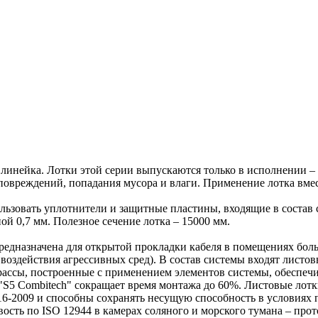
я линейка. Лотки этой серии выпускаются только в исполнении –
овреждений, попадания мусора и влаги. Применение лотка вмес
ьзовать уплотнители и защитные пластины, входящие в состав с
ой 0,7 мм. Полезное сечение лотка – 15000 мм.
 предназначена для открытой прокладки кабеля в помещениях бо
х воздействия агрессивных сред). В состав системы входят лист
Трассы, построенные с применением элементов системы, обеспеч
"S5 Combitech" сокращает время монтажа до 60%. Листовые лот
-2009 и способны сохранять несущую способность в условиях по
сть по ISO 12944 в камерах соляного и морского тумана – про