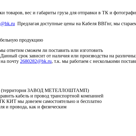
и товаров, вес и габариты груза для отправки в ТК и фотографи
2@bk.ru
Предлагая доступные цены на Кабеля ВВГнг, мы стараем
кабельную продукцию
мы ответим сможем ли поставить или изготовить
. Данный срок зависит от наличия или производства на различны
 на почту
2680282@bk.ru
, т.к. мы работаем с несколькими пост
кова 2 (территория ЗАВОД МЕТЕЛЛОШТАМП)
править кабель и провод транспортной компанией
ТК КИТ мы довезем самостоятельно и бесплатно
я и провода, как и физическим