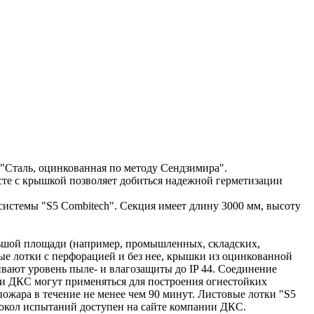
 "Сталь, оцинкованная по методу Сендзимира".
те с крышкой позволяет добиться надежной герметизации
истемы "S5 Combitech". Секция имеет длину 3000 мм, высоту
льшой площади (например, промышленных, складских,
овые лотки с перфорацией и без нее, крышки из оцинкованной
ивают уровень пыле- и влагозащиты до IP 44. Соединение
ки ДКС могут применяться для построения огнестойких
жара в течение не менее чем 90 минут. Листовые лотки "S5
токол испытаний доступен на сайте компании ДКС.