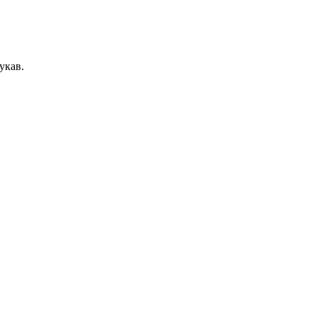
укав.