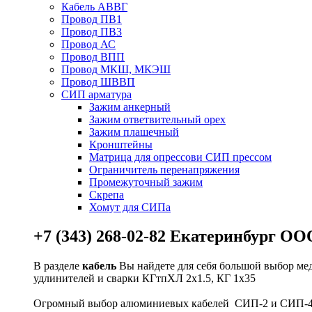
Кабель АВВГ
Провод ПВ1
Провод ПВ3
Провод АС
Провод ВПП
Провод МКШ, МКЭШ
Провод ШВВП
СИП арматура
Зажим анкерный
Зажим ответвительный орех
Зажим плашечный
Кронштейны
Матрица для опрессови СИП прессом
Ограничитель перенапряжения
Промежуточный зажим
Скрепа
Хомут для СИПа
+7 (343) 268-02-82 Екатеринбург 
В разделе
кабель
Вы найдете для себя большой выбор ме
удлинителей и сварки КГтпХЛ 2х1.5, КГ 1х35
Огромный выбор алюминиевых кабелей СИП-2 и СИП-4 4