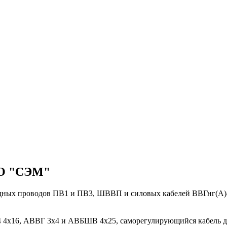
ООО "СЭМ"
дных проводов ПВ1 и ПВ3, ШВВП и силовых кабелей ВВГнг(A)-L
х16, АВВГ 3х4 и АВБШВ 4х25, саморегулирующийся кабель для