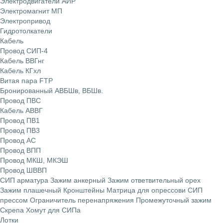
Электродвигатели АИР
Электромагнит МП
Электропривод
Гидротолкатели
Кабель
Провод СИП-4
Кабель ВВГнг
Кабель КГхл
Витая пара FTP
Бронированный АВБШв, ВБШв.
Провод ПВС
Кабель АВВГ
Провод ПВ1
Провод ПВ3
Провод АС
Провод ВПП
Провод МКШ, МКЭШ
Провод ШВВП
СИП арматура
Зажим анкерный
Зажим ответвительный орех
Зажим плашечный
Кронштейны
Матрица для опрессови СИП
прессом
Ограничитель перенапряжения
Промежуточный зажим
Скрепа
Хомут для СИПа
Лотки