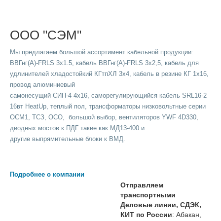
ООО "СЭМ"
Мы предлагаем большой ассортимент кабельной продукции:
ВВГнг(A)-FRLS 3х1.5, кабель ВВГнг(A)-FRLS 3х2,5, кабель для
удлинителей хладостойкий КГтпХЛ 3х4, кабель в резине КГ 1х16,
провод алюминиевый
самонесущий СИП-4 4х16, саморегулирующийся кабель SRL16-2
16вт HeatUp, теплый пол, трансформаторы низковольтные серии
ОСМ1, ТСЗ, ОСО, большой выбор, вентиляторов YWF 4D330,
диодных мостов к ПДГ такие как МД13-400 и
другие выпрямительные блоки к ВМД.
Подробнее о компании
Отправляем
транспортными
Деловые линии, СДЭК,
КИТ по России
: Абакан,