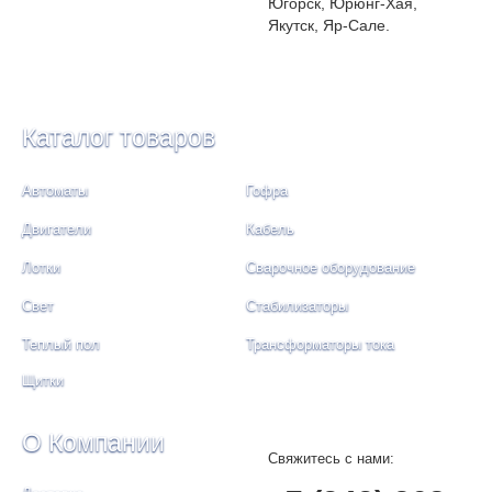
Югорск, Юрюнг-Хая,
Якутск, Яр-Сале.
Каталог товаров
Автоматы
Гофра
Двигатели
Кабель
Лотки
Сварочное оборудование
Свет
Стабилизаторы
Теплый пол
Трансформаторы тока
Щитки
О Компании
Свяжитесь с нами: