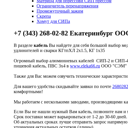
Матрица для опрессови СИП прессом
Ограничитель перенапряжения
Промежуточный зажим
Скрепа
Хомут для СИПа
+7 (343) 268-02-82 Екатеринбург 
В разделе
кабель
Вы найдете для себя большой выбор ме
удлинителей и сварки КГтпХЛ 2х1.5, КГ 1х35
Огромный выбор алюминиевых кабелей СИП-2 и СИП-4 4
пишевой кабель, ПВС 3х4 в
www.eleka66.ru
ООО "СЭМ"
Также для Вас можем озвучить технические характеристик
Для вашего удобства скидывайте заявки по почте
268028
комфортными!
Мы работаем с несколькими заводами, производящими 
Если Вы не нашли нужный Вам кабель, позвоните нам и 
Срок поставки может варьироваться от 1-2 до 30-60 дней
Об актуальных сроках лучше отправить запрос напрямую
уточнения актуальных остатков (длины)