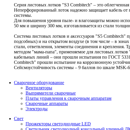
Серия листовых лотков "S3 Combitech" – это облегченна
Неперфорированный лоток надежно защищает кабель от п
системы.
Для повышения уровня пыле- и влагозащиты можно испол
50 мм и ширину 300 мм, изготавливается из стали толщин
Система листовых лотков и аксессуаров "S5 Combitech"
подсобных) и на открытом воздухе (в том числе – в зона
стали, ответвления, элементы соединения и крепления. 
методом "мама-папа", применяемое для листовых лотков 
кабельных линий – они прошли испытания по ГОСТ 53316
Combitech" прошли испытание на коррозионную устойчиво
Сейсмоустойчивость системы – 9 баллов по шкале MSK-6
Сварочное оборудование
Вентиляторы
Выпрямители сварочные
Платы управления к сварочным аппаратам
Сварочные аппараты
Электроды
Свет
Прожекторы светодиодные LED
Светильник светодиодный консольный уличный Д