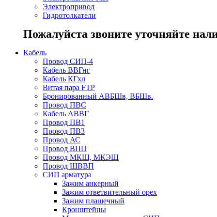
Электропривод
Гидротолкатели
Пожалуйста звоните уточняйте нали
Кабель
Провод СИП-4
Кабель ВВГнг
Кабель КГхл
Витая пара FTP
Бронированный АВБШв, ВБШв.
Провод ПВС
Кабель АВВГ
Провод ПВ1
Провод ПВ3
Провод АС
Провод ВПП
Провод МКШ, МКЭШ
Провод ШВВП
СИП арматура
Зажим анкерный
Зажим ответвительный орех
Зажим плашечный
Кронштейны