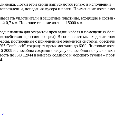
я линейка. Лотки этой серии выпускаются только в исполнении –
овреждений, попадания мусора и влаги. Применение лотка вмес
ьзовать уплотнители и защитные пластины, входящие в состав с
ой 0,7 мм. Полезное сечение лотка – 15000 мм.
 предназначена для открытой прокладки кабеля в помещениях бо
х воздействия агрессивных сред). В состав системы входят лист
Трассы, построенные с применением элементов системы, обеспеч
"S5 Combitech" сокращает время монтажа до 60%. Листовые лот
-2009 и способны сохранять несущую способность в условиях по
сть по ISO 12944 в камерах соляного и морского тумана – про
4.
КУ