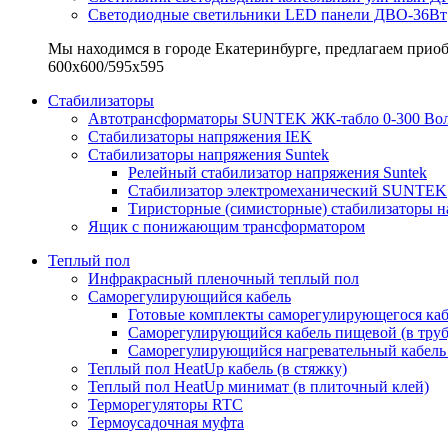
Светодиодные светильники LED панели ДВО-36Вт
Мы находимся в городе Екатеринбурге, предлагаем приоб
600х600/595x595
Стабилизаторы
Автотрансформаторы SUNTEK ЖК-табло 0-300 Во
Стабилизаторы напряжения IEK
Стабилизаторы напряжения Suntek
Релейный стабилизатор напряжения Suntek
Стабилизатор электромеханический SUNTEK
Тиристорные (симисторные) стабилизаторы
Ящик с понижающим трансформатором
Теплый пол
Инфракрасный пленочный теплый пол
Саморегулирующийся кабель
Готовые комплекты саморегулирующегося каб
Саморегулирующийся кабель пищевой (в труб
Саморегулирующийся нагревательный кабель 
Теплый пол HeatUp кабель (в стяжку)
Теплый пол HeatUp минимат (в плиточный клей)
Терморегуляторы RTC
Термоусадочная муфта