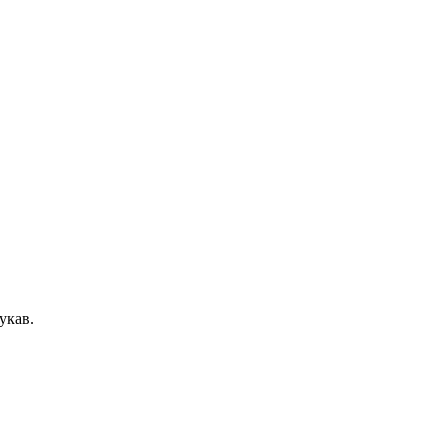
укав.