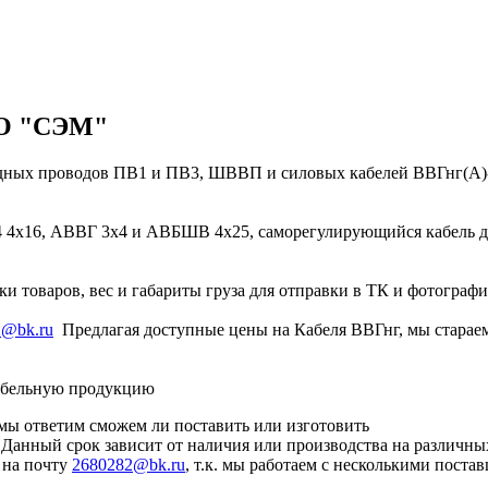
ООО "СЭМ"
дных проводов ПВ1 и ПВ3, ШВВП и силовых кабелей ВВГнг(A)-L
х16, АВВГ 3х4 и АВБШВ 4х25, саморегулирующийся кабель для
и товаров, вес и габариты груза для отправки в ТК и фотографи
2@bk.ru
Предлагая доступные цены на Кабеля ВВГнг, мы стараем
кабельную продукцию
мы ответим сможем ли поставить или изготовить
. Данный срок зависит от наличия или производства на различны
 на почту
2680282@bk.ru
, т.к. мы работаем с несколькими пост