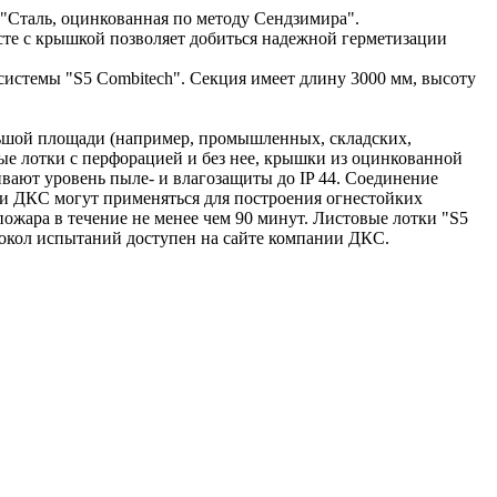
 "Сталь, оцинкованная по методу Сендзимира".
те с крышкой позволяет добиться надежной герметизации
истемы "S5 Combitech". Секция имеет длину 3000 мм, высоту
льшой площади (например, промышленных, складских,
овые лотки с перфорацией и без нее, крышки из оцинкованной
ивают уровень пыле- и влагозащиты до IP 44. Соединение
ки ДКС могут применяться для построения огнестойких
жара в течение не менее чем 90 минут. Листовые лотки "S5
токол испытаний доступен на сайте компании ДКС.